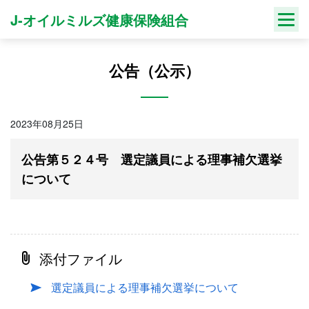
Skip
J-オイルミルズ健康保険組合
to
content
公告（公示）
2023年08月25日
公告第５２４号 選定議員による理事補欠選挙
について
添付ファイル
選定議員による理事補欠選挙について