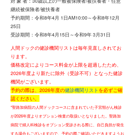
対 象 者：30歳以上の一般被保険者/被扶養者・任意
継続被保険者/被扶養者
予約期間：令和8年4月 1日AM10:00～令和8年12月
25日
受診期間：令和8年4月15日～令和9年 3月31日
人間ドックの健診機関リストは毎年見直しされてお
ります。
価格改定によりコース料金が上限を超過したため、
2026年度より新たに除外（受診不可）となった健診
機関がございます。
予約の際は、2026年度の
健診機関リスト
を必ずご確
認ください。
*聖路加病院の人間ドックコースに含まれていた子宮頸がん検診
が2026年度よりオプション検査の取扱いとなりました。
聖路加
病院で婦人科検診をオプション受診される際に、自己負担が発生
する場合もございますので、予約の際ご確認いただきますようお