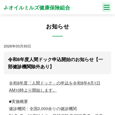
Skip
J-オイルミルズ健康保険組合
to
content
お知らせ
2026年03月30日
令和8年度人間ドック申込開始のお知らせ【一
部健診機関除外あり】
令和8
年度「人間ドック」の申込を令和8年4月1日
AM10時より開始します。
■実施概要
健診機関：全国2,000余りの健診機関